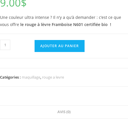
9.00
$
Une couleur ultra intense ? Il n’y a qu’à demander : c’est ce que
vous offre
le rouge à lèvre Framboise N601
certifiée bio !
quantité
AJOUTER AU PANIER
de
Rouge
à
lèvre
Catégories :
maquillage
,
rouge a levre
Framboise
N601
AVIS (0)