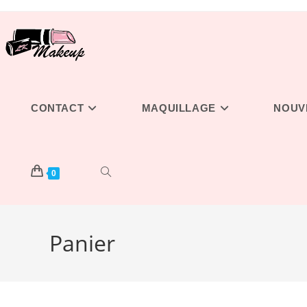
Skip
to
content
CONTACT
MAQUILLAGE
NOUV
TOGGLE
0
Panier
WEBSITE
SEARCH