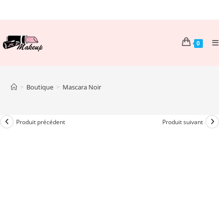
Skip
to
content
0
>
Boutique
>
Mascara Noir
Produit précédent
Produit suivant