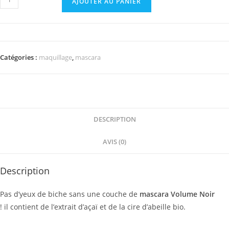
AJOUTER AU PANIER
de
Mascara
Noir
Catégories :
maquillage
,
mascara
DESCRIPTION
AVIS (0)
Description
Pas d’yeux de biche sans une couche de
mascara Volume
Noir
!
il contient de l’extrait d’açaï et de la cire d’abeille bio.