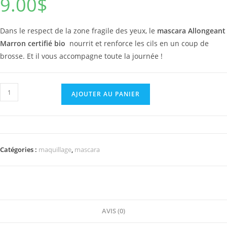
9.00
$
Dans le respect de la zone fragile des yeux, le
mascara Allongeant
Marron certifié bio
nourrit et renforce les cils en un coup de
brosse. Et il vous accompagne toute la journée !
quantité
AJOUTER AU PANIER
de
mascara
allongeant
marron
Catégories :
maquillage
,
mascara
AVIS (0)