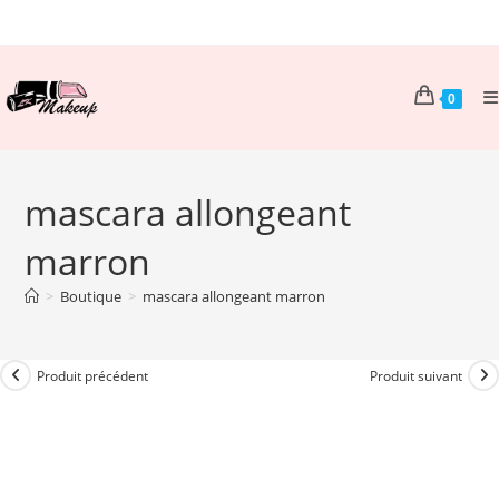
Skip
to
content
0
mascara allongeant
marron
>
Boutique
>
mascara allongeant marron
Produit précédent
Produit suivant