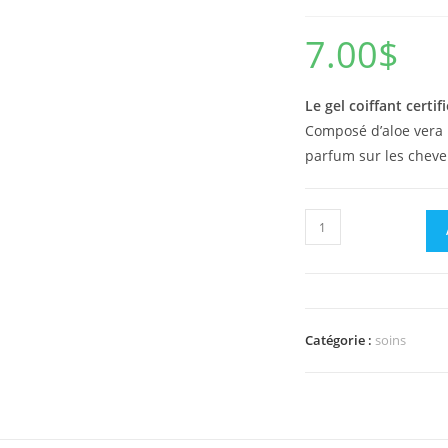
7.00
$
Le gel coiffant certif
Composé d’aloe vera b
parfum sur les cheve
quantité
de
Gel
coiffant
Catégorie :
soins