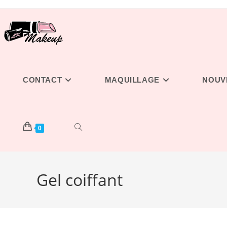
Skip
to
content
CONTACT
MAQUILLAGE
NOUV
TOGGLE
0
Gel coiffant
WEBSITE
SEARCH