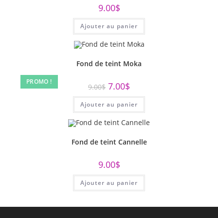
9.00
$
Ajouter au panier
Fond de teint Moka
PROMO !
Le
Le
7.00
$
9.00
$
prix
prix
initial
actuel
Ajouter au panier
était :
est :
9.00$.
7.00$.
Fond de teint Cannelle
9.00
$
Ajouter au panier