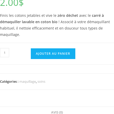
2.00
$
Finis les cotons jetables et vive le
zéro déchet
avec le
carré à
démaquiller lavable en coton bio
! Associé à votre démaquillant
habituel, il nettoie efficacement et en douceur tous types de
maquillage.
quantité
AJOUTER AU PANIER
de
Carré
démaquillant
lavable
Catégories :
maquillage
,
soins
en
coton
AVIS (0)