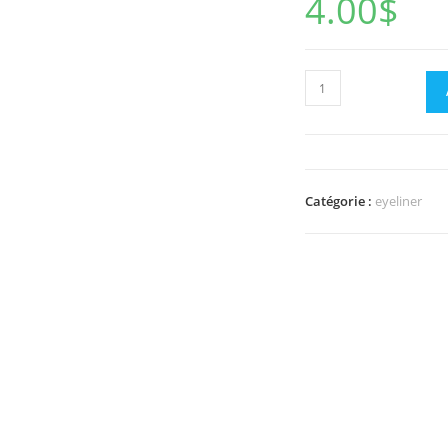
4.00
$
quantité
de
Eyeliner
Marine
Catégorie :
eyeliner