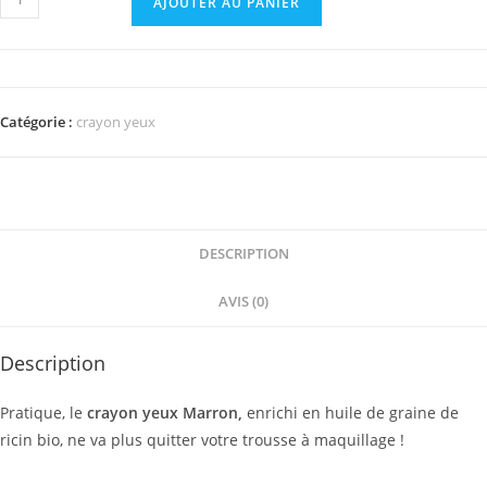
AJOUTER AU PANIER
de
Crayon
yeux
marron
Catégorie :
crayon yeux
DESCRIPTION
AVIS (0)
Description
Pratique, le
crayon yeux Marron,
enrichi en huile de graine de
ricin bio, ne va plus quitter votre trousse à maquillage !