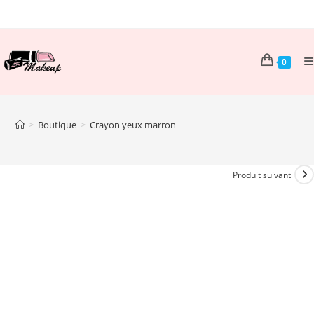
Skip
to
content
0
>
Boutique
>
Crayon yeux marron
Produit suivant