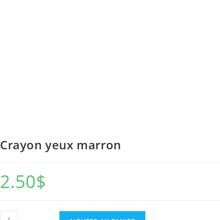
Crayon yeux marron
2.50
$
quantité