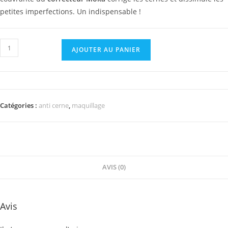
petites imperfections. Un indispensable !
quantité
AJOUTER AU PANIER
de
Correcteur
Moka
Catégories :
anti cerne
,
maquillage
AVIS (0)
Avis