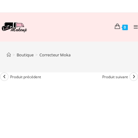
Skip
to
content
0
>
Boutique
>
Correcteur Moka
Produit précédent
Produit suivant