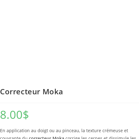
Correcteur Moka
8.00
$
En application au doigt ou au pinceau, la texture crémeuse et
couvrante du
correcteur Moka
corrige les cernes et dissimule les