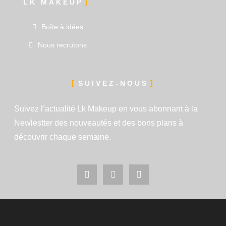
LK MAKEUP
Boîte à idées
Nous recrutons
SUIVEZ-NOUS
Suivez l’actualité Lk Makeup en vous abonnant à la
Newlestter des nouveautés et des bons plans à
découvrir chaque semaine.