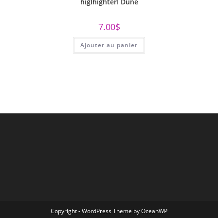
higlhighterI Dune
7.00
$
Ajouter au panier
Copyright - WordPress Theme by OceanWP